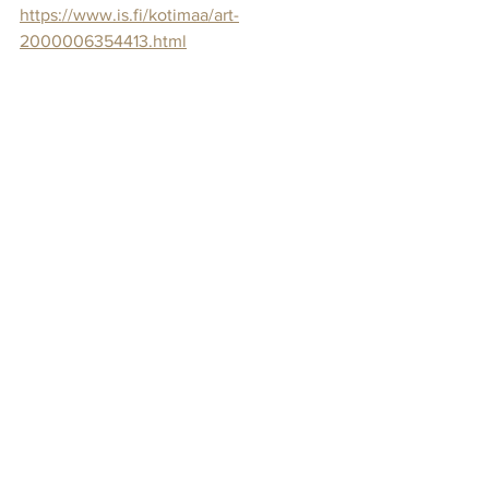
https://www.is.fi/kotimaa/art-
2000006354413.html
Kanelimamma-yritykseni tarjoaa lähinnä 
herkkulahjoja, mutta valikoimasta löytyy 
myös kotimaista designia: 
leikkuulautoja, keittiöpyyhkeitä, vateja, 
maustemyllyjä jne. Autan mielelläni 
sinua helpottamaan työtaakkaasi ja 
löytämään juuri sinun yrityksesi 
työntekijöille parhaiten soveltuvan 
lahjan. Yrityslahjoista minulle on jo 
lähes 15 vuoden kokemus ja laaja 
näkökulma siitä, mikä on suosittu 
joululahja tai työntekijän merkkilahja eri 
toimialoille. Ollaan yhteydessä!
Ystävällisesti,