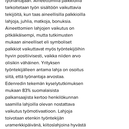
työnantajaan. Aineettomilla palkkioilla 
tarkoitetaan työn sisältöön vaikuttavia 
tekijöitä, kun taas aineellisilla palkkioilla 
lahjoja, juhlia, matkoja, bonuksia. 
Aineettomien lahjojen vaikutus on 
pitkäikäisempi, mutta tutkimusten 
mukaan aineelliset eli symboliset 
palkkiot vaikuttavat myös työntekijöihin 
hyvin positiivisesti, vaikka niiden arvo 
olisikin vähäinen. Yrityksen 
työntekijälleen antama lahja on osoitus 
siitä, että työnantaja arvostaa. 
Edenredin tekemän kyselytutkimuksen 
mukaan 83% suomalaisista 
palkansaajista kertoo henkilökunnan 
saamilla lahjoilla olevan nostattava 
vaikutus työmotivaatioon. Lahjoja 
toivotaan etenkin työntekijän 
uramerkkipäivänä, kiitoslahjoina hyvästä 