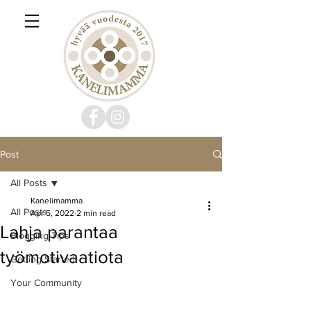
Post
All Posts
Kanelimamma
All Posts
Apr 5, 2022
2 min read
Lahja parantaa
Blogging Tips
työmotivaatiota
Getting Started
Your Community