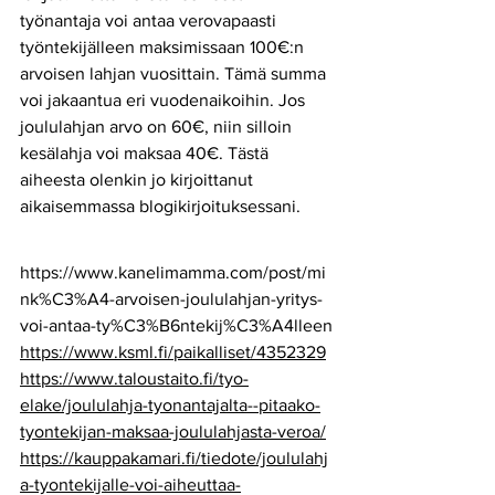
työnantaja voi antaa verovapaasti 
työntekijälleen maksimissaan 100€:n 
arvoisen lahjan vuosittain. Tämä summa 
voi jakaantua eri vuodenaikoihin. Jos 
joululahjan arvo on 60€, niin silloin 
kesälahja voi maksaa 40€. Tästä 
aiheesta olenkin jo kirjoittanut 
aikaisemmassa blogikirjoituksessani.
https://www.kanelimamma.com/post/mi
nk%C3%A4-arvoisen-joululahjan-yritys-
voi-antaa-ty%C3%B6ntekij%C3%A4lleen
https://www.ksml.fi/paikalliset/4352329
https://www.taloustaito.fi/tyo-
elake/joululahja-tyonantajalta--pitaako-
tyontekijan-maksaa-joululahjasta-veroa/
https://kauppakamari.fi/tiedote/joululahj
a-tyontekijalle-voi-aiheuttaa-