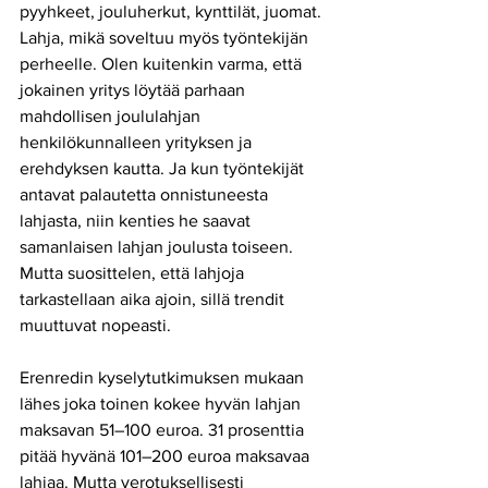
pyyhkeet, jouluherkut, kynttilät, juomat. 
Lahja, mikä soveltuu myös työntekijän 
perheelle. Olen kuitenkin varma, että 
jokainen yritys löytää parhaan 
mahdollisen joululahjan 
henkilökunnalleen yrityksen ja 
erehdyksen kautta. Ja kun työntekijät 
antavat palautetta onnistuneesta 
lahjasta, niin kenties he saavat 
samanlaisen lahjan joulusta toiseen. 
Mutta suosittelen, että lahjoja 
tarkastellaan aika ajoin, sillä trendit 
muuttuvat nopeasti. 
Erenredin kyselytutkimuksen mukaan 
lähes joka toinen kokee hyvän lahjan 
maksavan 51–100 euroa. 31 prosenttia 
pitää hyvänä 101–200 euroa maksavaa 
lahjaa. Mutta verotuksellisesti 