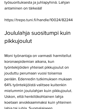
työsuorituksesta ja juhlapyhinä. Lahjan 
antaminen on tärkeää!
https://trepo.tuni.fi/handle/10024/82244
Joululahja suositumpi kuin 
pikkujoulut
Moni työnantaja on varmasti harmitellut 
koronaepidemian aikana, kun 
työntekijöiden yhteiset pikkujoulut on 
jouduttu perumaan vuosi toisensa 
perään. Edenredin tutkimuksen mukaan 
64% työntekijöistä valitsee kuitenkin 
mielummin joululahjan kuin pikkujoulut. 
Uskon, että henkilökohtainen lahja 
koetaan arvokkaammaksi kuin yhteinen 
lahja tai juhla. Suomalaiseen 