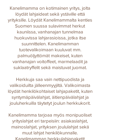
Kanelimamma on kotimainen yritys, jolta
löydät lahjaideat sekä ystäville että
yrityksille. Löydät Kanelimammalta kenties
Suomen suussa sulavimmat herkut
kauniissa, vanhanajan tunnelmaa
huokuvissa lahjarasioissa, jotka itse
suunnittelen. Kanelimamman
tuotevalikoimaan kuuluvat mm.
palmuöljyttömät makeiset, kuten
vanhanajan voitoffeet, marmelaadit ja
suklaatryffelit sekä maistuvat juomat.
Herkkuja saa vain nettipuodista ja
valikoiduilta jälleenmyyjiltä. Valikoimasta
löydät henkilökohtaiset lahjapaketit, kuten
syntymäpäivälahjat, äitienpäivälahjat ja
jouluherkuilla täytetyt joulun herkkukorit.
Kanelimamma tarjoaa myös monipuoliset
yrityslahjat eri tarpeisiin: asiakaslahjat,
mainoslahjat, yrityksen joululahjat sekä
muut lahjat henkilökunnalle.
Kanelimamman herkkulahjapaketit