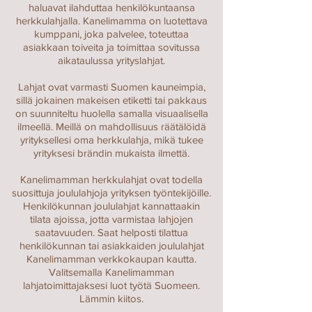
haluavat ilahduttaa henkilökuntaansa
herkkulahjalla. Kanelimamma on luotettava
kumppani, joka palvelee, toteuttaa
asiakkaan toiveita ja toimittaa sovitussa
aikataulussa yrityslahjat.
Lahjat ovat varmasti Suomen kauneimpia,
sillä jokainen makeisen etiketti tai pakkaus
on suunniteltu huolella samalla visuaalisella
ilmeellä. Meillä on mahdollisuus räätälöidä
yrityksellesi oma herkkulahja, mikä tukee
yrityksesi brändin mukaista ilmettä.
Kanelimamman herkkulahjat ovat todella
suosittuja joululahjoja yrityksen työntekijöille.
Henkilökunnan joululahjat kannattaakin
tilata ajoissa, jotta varmistaa lahjojen
saatavuuden. Saat helposti tilattua
henkilökunnan tai asiakkaiden joululahjat
Kanelimamman verkkokaupan kautta.
Valitsemalla Kanelimamman
lahjatoimittajaksesi luot työtä Suomeen.
Lämmin kiitos.