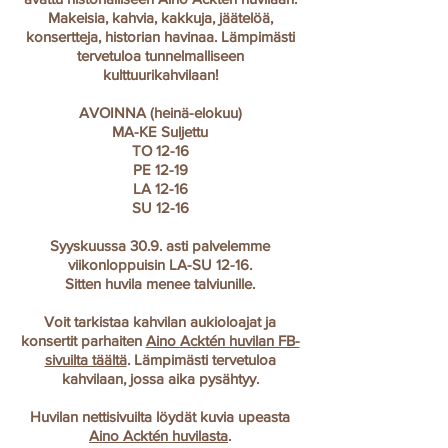
Makeisia, kahvia, kakkuja, jäätelöä,
konsertteja, historian havinaa. Lämpimästi
tervetuloa tunnelmalliseen
kulttuurikahvilaan!
AVOINNA (heinä-elokuu)
MA-KE Suljettu
TO 12-16
PE 12-19
LA 12-16
SU 12-16
Syyskuussa 30.9. asti palvelemme
viikonloppuisin LA-SU 12-16.
Sitten huvila menee talviunille.
Voit tarkistaa kahvilan aukioloajat ja
konsertit parhaiten
Aino Acktén huvilan FB-
sivuilta täältä
. Lämpimästi tervetuloa
kahvilaan, jossa aika pysähtyy.
Huvilan nettisivuilta löydät kuvia upeasta
Aino Acktén huvilasta
.