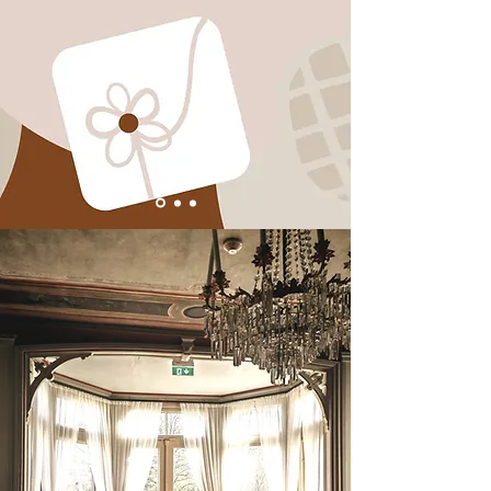
Kanelimamma
Kanelimamma on pieni kotimainen
perheyritys, jonka perustin vuonna
2017. Olen aina ollut perso makealle ja
haluan tarjota hyviä herkkuja
mahdollisimman kauniissa
lahjarasioissa. Herkkulahjat ovat
ekologisia ja tämä on tärkeä arvo