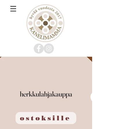
herkkulahjakauppa
herkkulahjakauppa
ostoksille