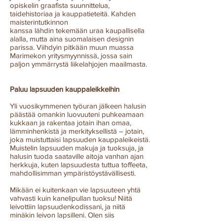
opiskelin graafista suunnittelua,
taidehistoriaa ja kauppatieteitä. Kahden
maisterintutkinnon
kanssa lähdin tekemään uraa kaupallisella
alalla, mutta aina suomalaisen designin
parissa. Viihdyin pitkään muun muassa
Marimekon yritysmyynnissä, jossa sain
paljon ymmärrystä liikelahjojen maailmasta.
Paluu lapsuuden kauppaleikkeihin
Yli vuosikymmenen työuran jälkeen halusin
päästää omankin luovuuteni puhkeamaan
kukkaan ja rakentaa jotain ihan omaa,
lämminhenkistä ja merkityksellistä – jotain,
joka muistuttaisi lapsuuden kauppaleikeistä.
Muistelin lapsuuden makuja ja tuoksuja, ja
halusin tuoda saataville aitoja vanhan ajan
herkkuja, kuten lapsuudesta tuttua toffeeta,
mahdollisimman ympäristöystävällisesti.
Mikään ei kuitenkaan vie lapsuuteen yhtä
vahvasti kuin kanelipullan tuoksu! Niitä
leivottiin lapsuudenkodissani, ja niitä
minäkin leivon lapsilleni. Olen siis