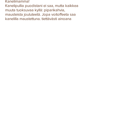
Kanelimamma!
Kanelipullia puodistani ei saa, mutta kaikkea
muuta tuoksuvaa kyllä: piparikahvia,
mausteista jouluteetä. Jopa voitoffeeta saa
kanelilla maustettuna, tiettävästi ainoana
maailmassa vuonna 2017. Sittemmin muut
ovat tulleet perässä :).
Kanelimamman kukkakuosi syntyi kesällä
2017 junamatkalla lapsuuden maisemista
takaisin Helsinkiin, nykyiseen kotiin. Siinä
rakkauteni luontoon ja nostalgiseen
mummolatunnelmaan yhdistyy suomalaiselle
designille tunnusomaisesti kuuluvaan
graafisuuteen.
Tänä päivänä Kanelimammalla on yli sata
jälleenmyyjää
ympäri Suomen. Löydät
Kanelimamman tuotteita muun muassa
pienistä lahjatavara- ja sisustusliikkeistä. Ota
yhteyttä, jos haluaisit Kanelimamman
tuotteita omaankin kauppaasi myytäväksi!
Lämpöisin terveisin
Hanne