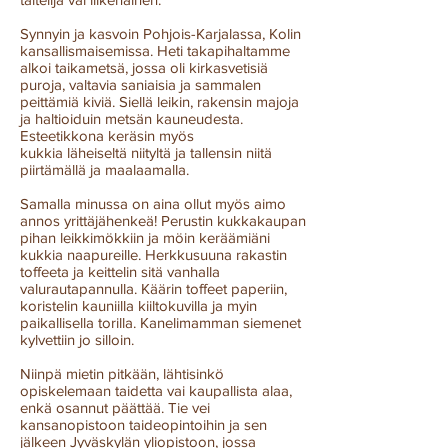
Synnyin ja kasvoin Pohjois-Karjalassa, Kolin
kansallismaisemissa. Heti takapihaltamme
alkoi taikametsä, jossa oli kirkasvetisiä
puroja, valtavia saniaisia ja sammalen
peittämiä kiviä. Siellä leikin, rakensin majoja
ja haltioiduin metsän kauneudesta.
Esteetikkona keräsin myös
kukkia läheiseltä niityltä ja tallensin niitä
piirtämällä ja maalaamalla.
Samalla minussa on aina ollut myös aimo
annos yrittäjähenkeä! Perustin kukkakaupan
pihan leikkimökkiin ja möin keräämiäni
kukkia naapureille. Herkkusuuna rakastin
toffeeta ja keittelin sitä vanhalla
valurautapannulla. Käärin toffeet paperiin,
koristelin kauniilla kiiltokuvilla ja myin
paikallisella torilla. Kanelimamman siemenet
kylvettiin jo silloin.
Niinpä mietin pitkään, lähtisinkö
opiskelemaan taidetta vai kaupallista alaa,
enkä osannut päättää. Tie vei
kansanopistoon taideopintoihin ja sen
jälkeen Jyväskylän yliopistoon, jossa