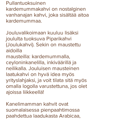
Pullantuoksuinen
kardemummakahvi on nostalginen
vanhanajan kahvi, joka sisältää aitoa
kardemummaa.
Jouluvalikoimaan kuuluu lisäksi
joululta tuoksuva Piparikahvi
(Joulukahvi). Sekin on maustettu
aidoilla
mausteilla: kardemummalla,
ceyloninkanelilla, inkiväärillä ja
neilikalla. Jouluisen mausteinen
laatukahvi on hyvä idea myös
yrityslahjaksi, ja voit tilata sitä myös
omalla logolla varustettuna, jos olet
ajoissa liikkeellä!
Kanelimamman kahvit ovat
suomalaisessa pienpaahtimossa
paahdettua laadukasta Arabicaa,
joka maustetaan ja pakataan käsin
Kanelimamman omissa tiloissa.