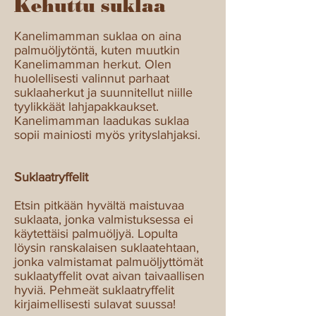
Kehuttu suklaa
Kanelimamman suklaa on aina
palmuöljytöntä, kuten muutkin
Kanelimamman herkut. Olen
huolellisesti valinnut parhaat
suklaaherkut ja suunnitellut niille
tyylikkäät lahjapakkaukset.
Kanelimamman laadukas suklaa
sopii mainiosti myös yrityslahjaksi.
Suklaatryffelit
Etsin pitkään hyvältä maistuvaa
suklaata, jonka valmistuksessa ei
käytettäisi palmuöljyä. Lopulta
löysin ranskalaisen suklaatehtaan,
jonka valmistamat palmuöljyttömät
suklaatyffelit ovat aivan taivaallisen
hyviä. Pehmeät suklaatryffelit
kirjaimellisesti sulavat suussa!