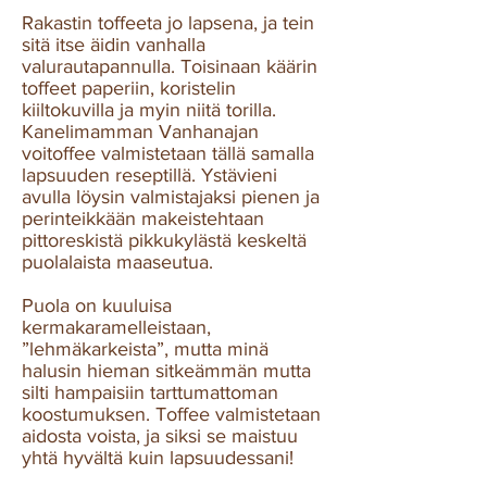
Rakastin toffeeta jo lapsena, ja tein
sitä itse äidin vanhalla
valurautapannulla. Toisinaan käärin
toffeet paperiin, koristelin
kiiltokuvilla ja myin niitä torilla.
Kanelimamman Vanhanajan
voitoffee valmistetaan tällä samalla
lapsuuden reseptillä. Ystävieni
avulla löysin valmistajaksi pienen ja
perinteikkään makeistehtaan
pittoreskistä pikkukylästä keskeltä
puolalaista maaseutua.
Puola on kuuluisa
kermakaramelleistaan,
”lehmäkarkeista”, mutta minä
halusin hieman sitkeämmän mutta
silti hampaisiin tarttumattoman
koostumuksen. Toffee valmistetaan
aidosta voista, ja siksi se maistuu
yhtä hyvältä kuin lapsuudessani!