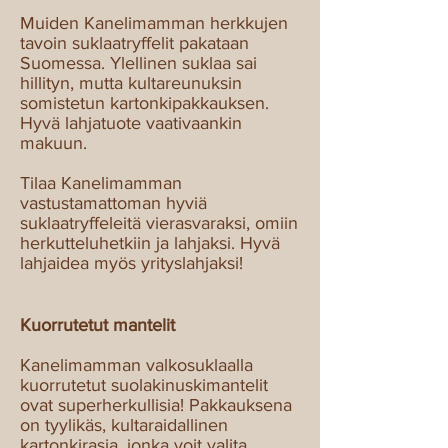
Muiden Kanelimamman herkkujen
tavoin suklaatryffelit pakataan
Suomessa. Ylellinen suklaa sai
hillityn, mutta kultareunuksin
somistetun kartonkipakkauksen.
Hyvä lahjatuote vaativaankin
makuun.
Tilaa Kanelimamman
vastustamattoman hyviä
suklaatryffeleitä vierasvaraksi, omiin
herkutteluhetkiin ja lahjaksi. Hyvä
lahjaidea myös yrityslahjaksi!
Kuorrutetut mantelit
Kanelimamman valkosuklaalla
kuorrutetut suolakinuskimantelit
ovat superherkullisia! Pakkauksena
on tyylikäs, kultaraidallinen
kartonkirasia, jonka voit valita