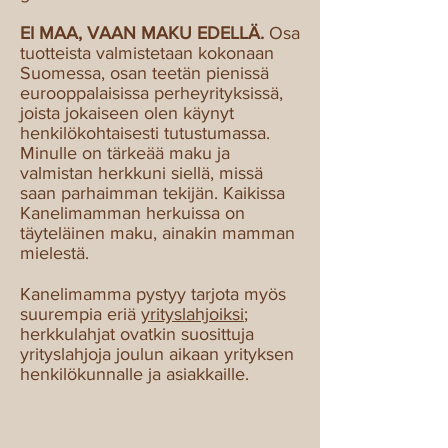
EI MAA, VAAN MAKU EDELLÄ.
Osa
tuotteista valmistetaan kokonaan
Suomessa, osan teetän pienissä
eurooppalaisissa perheyrityksissä,
joista jokaiseen olen käynyt
henkilökohtaisesti tutustumassa.
Minulle on tärkeää maku ja
valmistan herkkuni siellä, missä
saan parhaimman tekijän. Kaikissa
Kanelimamman herkuissa on
täyteläinen maku, ainakin mamman
mielestä.
Kanelimamma pystyy tarjota myös
suurempia eriä
yrityslahjoiksi
;
herkkulahjat ovatkin suosittuja
yrityslahjoja joulun aikaan yrityksen
henkilökunnalle ja asiakkaille.