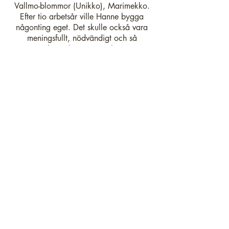
Vallmo-blommor (Unikko), Marimekko.
Efter tio arbetsår ville Hanne bygga
någonting eget. Det skulle också vara
meningsfullt, nödvändigt och så
miljövänligt som möjligt.
Så föddes Kanelimamma. Företagets
namn härstammar från grundarens kärlek
till kanel och speciellt till
kanelbullar, som man bakade i
föräldrahemmet. Nu har Hanne fortsatt
med denna tradition och hon
bakar kanelbullar och kolagodis för sina
egna barn och vänner. Kanelmamma.