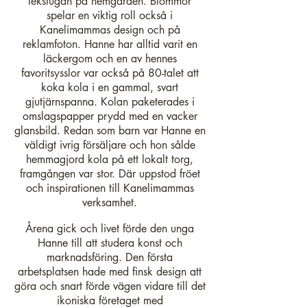
lekstugan på hemgården. Blommor
spelar en viktig roll också i
Kanelimammas design och på
reklamfoton. Hanne har alltid varit en
läckergom och en av hennes
favoritsysslor var också på 80-talet att
koka kola i en gammal, svart
gjutjärnspanna. Kolan paketerades i
omslagspapper prydd med en vacker
glansbild.
Redan som barn var Hanne en
väldigt ivrig försäljare och hon sålde
hemmagjord kola på ett lokalt torg,
framgången var stor. Där uppstod fröet
och inspirationen till Kanelimammas
verksamhet.
Årena gick och livet förde den unga
Hanne till att studera konst och
marknadsföring. Den första
arbetsplatsen hade med finsk design att
göra och snart förde vägen vidare till det
ikoniska företaget med