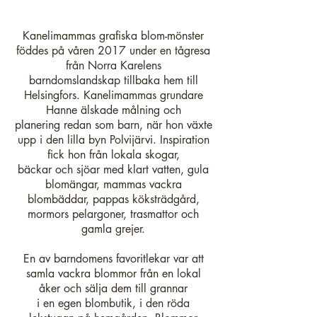
Kanelimammas grafiska blom-mönster
föddes på våren 2017 under en tågresa
från Norra Karelens
barndomslandskap tillbaka hem till
Helsingfors. Kanelimammas grundare
Hanne älskade målning och
planering
redan som barn, när hon växte
upp i den lilla byn Polvijärvi. Inspiration
fick hon från lokala skogar,
bäckar och sjöar med klart vatten, gula
blomängar, mammas vackra
blombäddar, pappas köksträdgård,
mormors pelargoner, trasmattor och
gamla grejer.
En av barndomens favoritlekar var att
samla vackra blommor från en lokal
åker och sälja dem till grannar
i en egen blombutik, i den röda