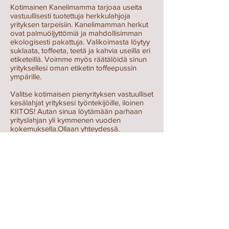
Kotimainen Kanelimamma tarjoaa useita
vastuullisesti tuotettuja herkkulahjoja
yrityksen tarpeisiin. Kanelimamman herkut
ovat palmuöljyttömiä ja mahdollisimman
ekologisesti pakattuja. Valikoimasta löytyy
suklaata, toffeeta, teetä ja kahvia useilla eri
etiketeillä. Voimme myös räätälöidä sinun
yrityksellesi oman etiketin toffeepussin
ympärille.
Valitse kotimaisen pienyrityksen vastuulliset
kesälahjat yrityksesi työntekijöille, iloinen
KIITOS! Autan sinua löytämään parhaan
yrityslahjan yli kymmenen vuoden
kokemuksella.Ollaan yhteydessä.
ostoksille