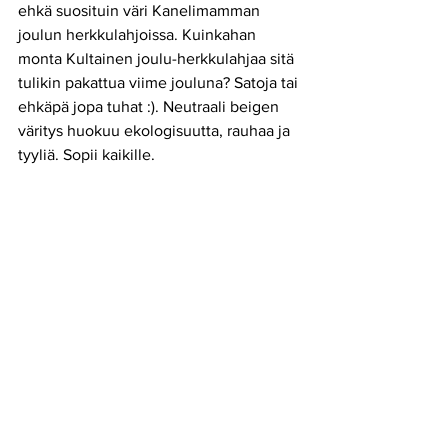
ehkä suosituin väri Kanelimamman 
joulun herkkulahjoissa. Kuinkahan 
monta Kultainen joulu-herkkulahjaa sitä 
tulikin pakattua viime jouluna? Satoja tai 
ehkäpä jopa tuhat :). Neutraali beigen 
väritys huokuu ekologisuutta, rauhaa ja 
tyyliä. Sopii kaikille.
Tässäpä viime joulun hittilahja, 
Kultainen joulu.
 Kotimaiset piparit ja 
täyteläinen jouluglögi. Suussasulavat, 
palmuöljyttömät suklaat ja vanhan ajan 
voitoffee. Kaikki kauniisti pakattuina 
ruskeaan ekolaatikkoon. Tämä lahja on 
ilo ojentaa joululahjaksi yrityksen 
työntekijöille tai liikelahjaksi 
asiakkaiden joulumuistamiseen.