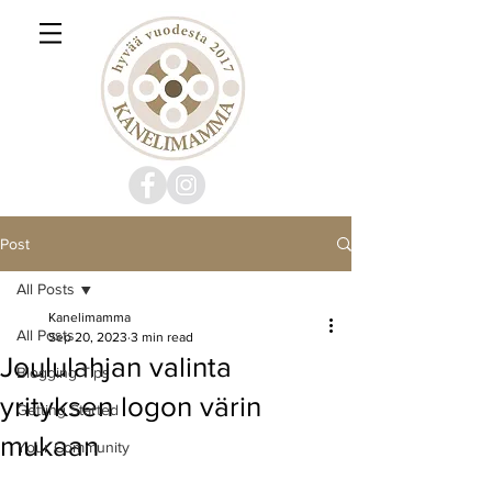
Post
All Posts
Kanelimamma
All Posts
Sep 20, 2023
3 min read
Joululahjan valinta
Blogging Tips
yrityksen logon värin
Getting Started
mukaan
Your Community