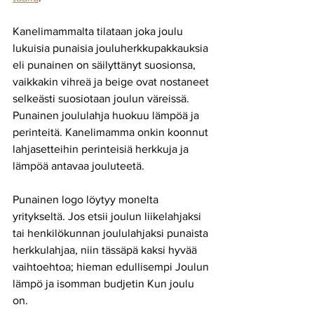
Kanelimammalta tilataan joka joulu 
lukuisia punaisia jouluherkkupakkauksia 
eli punainen on säilyttänyt suosionsa, 
vaikkakin vihreä ja beige ovat nostaneet 
selkeästi suosiotaan joulun väreissä. 
Punainen joululahja huokuu lämpöä ja 
perinteitä. Kanelimamma onkin koonnut 
lahjasetteihin perinteisiä herkkuja ja 
lämpöä antavaa jouluteetä. 
Punainen logo löytyy monelta 
yritykseltä. Jos etsii joulun liikelahjaksi 
tai henkilökunnan joululahjaksi punaista 
herkkulahjaa, niin tässäpä kaksi hyvää 
vaihtoehtoa; hieman edullisempi Joulun 
lämpö ja isomman budjetin Kun joulu 
on.