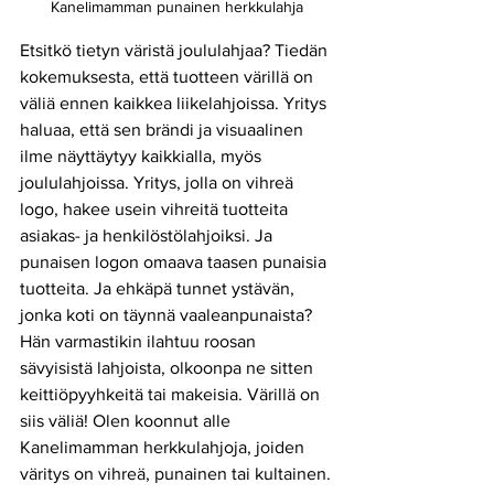
Kanelimamman punainen herkkulahja
Etsitkö tietyn väristä joululahjaa? Tiedän 
kokemuksesta, että tuotteen värillä on 
väliä ennen kaikkea liikelahjoissa. Yritys 
haluaa, että sen brändi ja visuaalinen 
ilme näyttäytyy kaikkialla, myös 
joululahjoissa. Yritys, jolla on vihreä 
logo, hakee usein vihreitä tuotteita 
asiakas- ja henkilöstölahjoiksi. Ja 
punaisen logon omaava taasen punaisia 
tuotteita. Ja ehkäpä tunnet ystävän, 
jonka koti on täynnä vaaleanpunaista? 
Hän varmastikin ilahtuu roosan 
sävyisistä lahjoista, olkoonpa ne sitten 
keittiöpyyhkeitä tai makeisia. Värillä on 
siis väliä! Olen koonnut alle 
Kanelimamman herkkulahjoja, joiden 
väritys on vihreä, punainen tai kultainen.