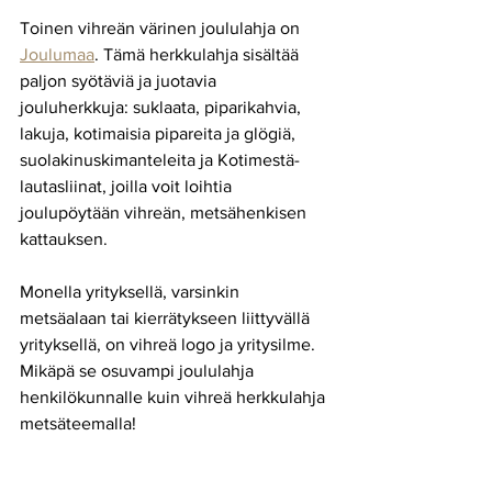
Toinen vihreän värinen joululahja on 
Joulumaa
. Tämä herkkulahja sisältää 
paljon syötäviä ja juotavia 
jouluherkkuja: suklaata, piparikahvia, 
lakuja, kotimaisia pipareita ja glögiä, 
suolakinuskimanteleita ja Kotimestä-
lautasliinat, joilla voit loihtia 
joulupöytään vihreän, metsähenkisen 
kattauksen. 
Monella yrityksellä, varsinkin 
metsäalaan tai kierrätykseen liittyvällä 
yrityksellä, on vihreä logo ja yritysilme. 
Mikäpä se osuvampi joululahja 
henkilökunnalle kuin vihreä herkkulahja 
metsäteemalla!