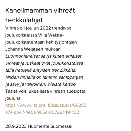
Kanelimamman vihreät 
herkkulahjat
Vihreä oli joulun 2022 trendiväri 
joulukoristeissa Villa Weiste-
joulukoristetehtaan kehitysjohtajan 
Johanna Weisteen mukaan: 
Luonnonläheiset sävyt kuten erilaiset 
vihreät ja ruskeat ovat joulukoristeissa 
tällä hetkellä erityisen trendikkäitä. 
Niiden rinnalla on lämmin samppanjan 
ja sävy ja valkoinen, Weiste kertoo. 
Täältä voit lukea lisää vihreän suosiosta 
jouluna:
https://www.iltalehti.fi/sisustus/a/66255
a74-ab47-4e5a-965c-00729c491c52
20.9.2023 Huomenta Suomessa-