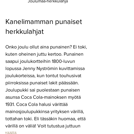
Joulumaa-herkkulahja
Kanelimamman punaiset 
herkkulahjat
Onko joulu ollut aina punainen? Ei toki, 
kuten oheinen juttu kertoo. Punainen 
saapui joulukortteihin 1800-luvun 
lopussa Jenny Nyströmin kuvittamissa 
joulukorteissa, kun tontut touhusivat 
piirroksissa punaiset lakit päässään. 
Joulupukki sai puolestaan punaisen 
asunsa Coca Cola-mainoksen myötä 
1931. Coca Cola halusi värittää 
mainosjoulupukkinsa yrityksen värillä, 
tottahan toki. Eli tässäkin huomaa, että 
värillä on väliä! Voit tutustua juttuun 
täällä
.