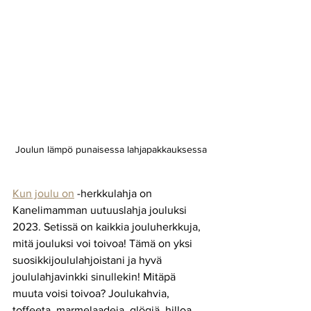
Joulun lämpö punaisessa lahjapakkauksessa
Kun joulu on
 -herkkulahja on 
Kanelimamman uutuuslahja jouluksi 
2023. Setissä on kaikkia jouluherkkuja, 
mitä jouluksi voi toivoa! Tämä on yksi 
suosikkijoululahjoistani ja hyvä 
joululahjavinkki sinullekin! Mitäpä 
muuta voisi toivoa? Joulukahvia, 
toffeeta, marmelaadeja, glögiä, hilloa, 