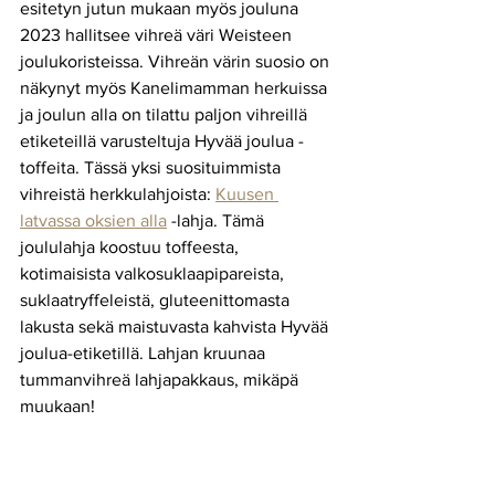
esitetyn jutun mukaan myös jouluna 
2023 hallitsee vihreä väri Weisteen 
joulukoristeissa. Vihreän värin suosio on 
näkynyt myös Kanelimamman herkuissa 
ja joulun alla on tilattu paljon vihreillä 
etiketeillä varusteltuja Hyvää joulua -
toffeita. Tässä yksi suosituimmista 
vihreistä herkkulahjoista: 
Kuusen 
latvassa oksien alla
 -lahja. Tämä 
joululahja koostuu toffeesta, 
kotimaisista valkosuklaapipareista, 
suklaatryffeleistä, gluteenittomasta 
lakusta sekä maistuvasta kahvista Hyvää 
joulua-etiketillä. Lahjan kruunaa 
tummanvihreä lahjapakkaus, mikäpä 
muukaan!