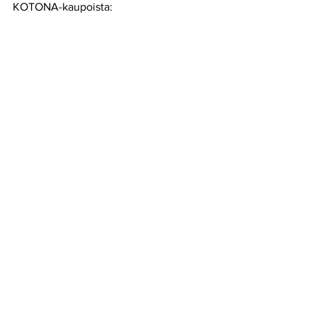
KOTONA-kaupoista: 
www.kaupat.meillakotona.fi
Puuhakasta syksyä ja nautihan upeasta 
luonnosta ja poimi sankoon puolukoita 
sekä sieniä!
Hanne