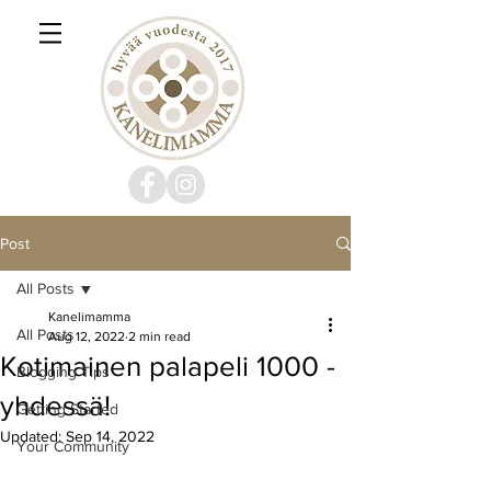
Post
All Posts
Kanelimamma
All Posts
Aug 12, 2022
2 min read
Kotimainen palapeli 1000 -
Blogging Tips
yhdessä!
Getting Started
Updated:
Sep 14, 2022
Your Community