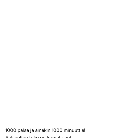
1000 palaa ja ainakin 1000 minuuttia! 
Palapelien teko on kasvattanut 