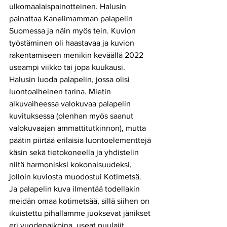
ulkomaalaispainotteinen. Halusin 
painattaa Kanelimamman palapelin 
Suomessa ja näin myös tein. Kuvion 
työstäminen oli haastavaa ja kuvion 
rakentamiseen menikin keväällä 2022 
useampi viikko tai jopa kuukausi. 
Halusin luoda palapelin, jossa olisi 
luontoaiheinen tarina. Mietin 
alkuvaiheessa valokuvaa palapelin 
kuvituksessa (olenhan myös saanut 
valokuvaajan ammattitutkinnon), mutta 
päätin piirtää erilaisia luontoelementtejä 
käsin sekä tietokoneella ja yhdistelin 
niitä harmonisksi kokonaisuudeksi, 
jolloin kuviosta muodostui Kotimetsä. 
Ja palapelin kuva ilmentää todellakin 
meidän omaa kotimetsää, sillä siihen on 
ikuistettu pihallamme juoksevat jänikset 
eri vuodenaikoina, useat puulajit 