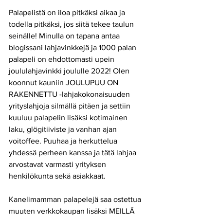
Palapelistä on iloa pitkäksi aikaa ja 
todella pitkäksi, jos siitä tekee taulun 
seinälle! Minulla on tapana antaa 
blogissani lahjavinkkejä ja 1000 palan 
palapeli on ehdottomasti upein 
joululahjavinkki joululle 2022! Olen 
koonnut kauniin JOULUPUU ON 
RAKENNETTU -lahjakokonaisuuden 
yrityslahjoja silmällä pitäen ja settiin 
kuuluu palapelin lisäksi kotimainen 
laku, glögitiiviste ja vanhan ajan 
voitoffee. Puuhaa ja herkuttelua 
yhdessä perheen kanssa ja tätä lahjaa 
arvostavat varmasti yrityksen 
henkilökunta sekä asiakkaat. 
Kanelimamman palapelejä saa ostettua 
muuten verkkokaupan lisäksi MEILLÄ 