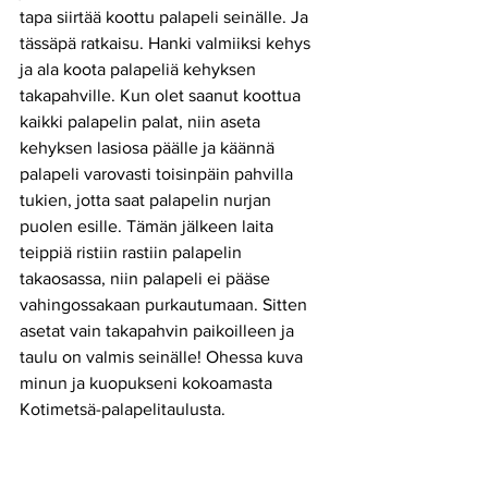
tapa siirtää koottu palapeli seinälle. Ja 
tässäpä ratkaisu. Hanki valmiiksi kehys 
ja ala koota palapeliä kehyksen 
takapahville. Kun olet saanut koottua 
kaikki palapelin palat, niin aseta 
kehyksen lasiosa päälle ja käännä 
palapeli varovasti toisinpäin pahvilla 
tukien, jotta saat palapelin nurjan 
puolen esille. Tämän jälkeen laita 
teippiä ristiin rastiin palapelin 
takaosassa, niin palapeli ei pääse 
vahingossakaan purkautumaan. Sitten 
asetat vain takapahvin paikoilleen ja 
taulu on valmis seinälle! Ohessa kuva 
minun ja kuopukseni kokoamasta 
Kotimetsä-palapelitaulusta.