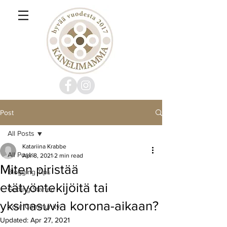
Post
All Posts
Katariina Krabbe
All Posts
Apr 8, 2021
2 min read
Miten piristää
Blogging Tips
etätyöntekijöitä tai
Getting Started
yksinasuvia korona-aikaan?
Your Community
Updated:
Apr 27, 2021