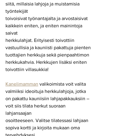
siitä, millaisia lahjoja ja muistamisia 
työntekijät
toivoisivat työnantajalta ja arvostaisivat 
kaikkein eniten, ja eniten mainintoja 
saivat
herkkulahjat. Erityisesti toivottiin 
vastuullisia ja kauniisti pakattuja pienten
tuottajien herkkuja sekä pienpaahtimon 
herkkukahvia. Herkkujen lisäksi eniten
toivottiin villasukkia!
Kanelimamman
 valikoimista voit valita 
valmiiksi ideoituja herkkulahjoja, jotka
on pakattu kauniisiin lahjapakkauksiin – 
voit siis tilata herkut suoraan 
lahjansaajan
osoitteeseen. Valitse tilatessasi lahjaan 
sopiva kortti ja kirjoita mukaan oma
tervehdyksesi.