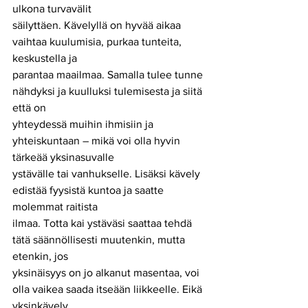
ulkona turvavälit
säilyttäen. Kävelyllä on hyvää aikaa 
vaihtaa kuulumisia, purkaa tunteita, 
keskustella ja
parantaa maailmaa. Samalla tulee tunne 
nähdyksi ja kuulluksi tulemisesta ja siitä 
että on
yhteydessä muihin ihmisiin ja 
yhteiskuntaan – mikä voi olla hyvin 
tärkeää yksinasuvalle
ystävälle tai vanhukselle. Lisäksi kävely 
edistää fyysistä kuntoa ja saatte 
molemmat raitista
ilmaa. Totta kai ystäväsi saattaa tehdä 
tätä säännöllisesti muutenkin, mutta 
etenkin, jos
yksinäisyys on jo alkanut masentaa, voi 
olla vaikea saada itseään liikkeelle. Eikä 
yksinkävely