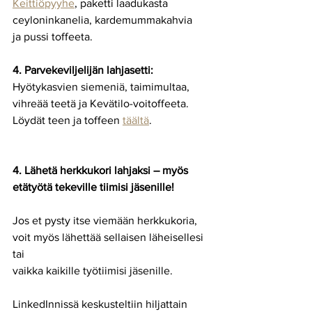
Keittiöpyyhe
, paketti laadukasta 
ceyloninkanelia, kardemummakahvia
ja pussi toffeeta.
4. Parvekeviljelijän lahjasetti:
Hyötykasvien siemeniä, taimimultaa, 
vihreää teetä ja Kevätilo-voitoffeeta.
Löydät teen ja toffeen 
täältä
.
4. Lähetä herkkukori lahjaksi – myös 
etätyötä tekeville tiimisi jäsenille!
Jos et pysty itse viemään herkkukoria, 
voit myös lähettää sellaisen läheisellesi 
tai
vaikka kaikille työtiimisi jäsenille.
LinkedInnissä keskusteltiin hiljattain 