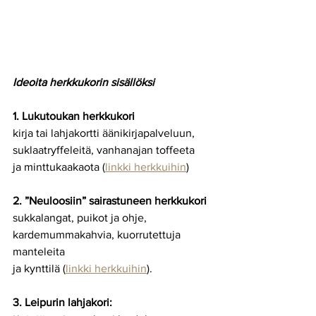
Ideoita herkkukorin sisällöksi
1. Lukutoukan herkkukori
kirja tai lahjakortti äänikirjapalveluun, 
suklaatryffeleitä, vanhanajan toffeeta
ja minttukaakaota (
linkki herkkuihin
)
2. ”Neuloosiin” sairastuneen herkkukori
sukkalangat, puikot ja ohje, 
kardemummakahvia, kuorrutettuja 
manteleita
ja kynttilä (
linkki herkkuihin
).
3. Leipurin lahjakori: