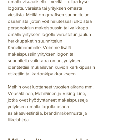
omalla visuaalisella ilmeellä – olipa kyse
logosta, väreistä tai yrityksen omasta
viestistä. Meillä on graafisen suunnittelun
osaamista, joten voit halutessasi ulkoistaa
personoidun makeispussin tai vaikkapa
omalla yrityksen logolla varustetun joulun
herkkupaketin suunnittelun
Kanelimammalle. Voimme lisätä
makeispussiin yrityksen logon tai
suunnitella vaikkapa oman, yrityksen
identitettiiä mukailevan kuvion karkkipussin
etikettiin tai kartonkipakkaukseen.
Meihin ovat luottaneet vuosien aikana mm.
Vepsäläinen, Mehiläinen ja Viking Line,
jotka ovat hyödyntäneet makeispusseja
yrityksen omalla logolla osana
asiakasviestintää, brändinrakennusta ja
liikelahjoja.