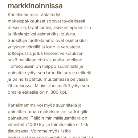
markkinoinnissa
Kanelimamman räätälöidyt
makeispakkaukset sopivat täydellisesti
messuille, tapahtumiin, asiakastapaamisiin
ja liikelahjoiksi esimerkiksi jouluna.
Suosittuja tuotteitamme ovat esimerkiksi
yrityksen väreillä ja logolla varustetut
toffeepussit, jotka tekevät vaikutuksen
sekä maullaan että visuaalisuudellaan.
Toffeepussiin on helppo suunnitella ja
painattaa yrityksen brändiin sopiva etiketti
ja paino tapahtuu muutamassa päivässä
lähipainossa. Minimitilausmäärä yrityksen
omalle etiketille on n. 300 kpl.
Kanelimamma voi myös suunnitella ja
painattaa oman makeisrasian kartongille
painettuna. Tällöin minimitilausmäärä on
vähintään 1000 kpl ja toimitusaika n. 1 kk
tilauksesta. Voimme myös lisätä
herkkupakkaukseen yrityksen oman tarran