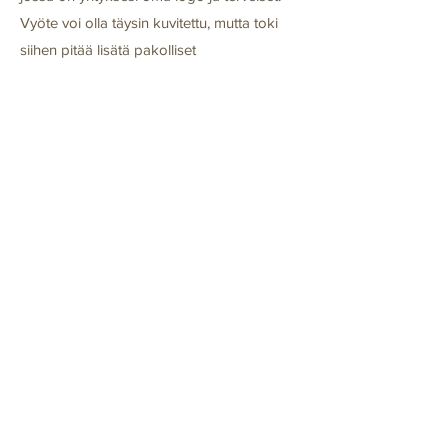
Vyöte voi olla täysin kuvitettu, mutta toki
siihen pitää lisätä pakolliset
elintarvikemerkinnät, jotka löytyvät vyötteen
takaosasta. Yrityksen oma personoitu
makeinen voi toteutua näin helposti!
Sinun on mahdollista saada myös kahvia
private label-tuotteena. Tällöin käärimme
kahvipaketin ympärille vyötteen, josta
löytyy yrityksesi logo ja tervehdys samaan
tapaan kuin makeisrasiassa. Herkullinen
liikelahja toteutuu nopeasti ja helposti.
Omien vyötteiden minimitilausmäärä on
200 kpl. Olethan yhteydessä, niin
suunnitellaan yrityksellesi oma private label