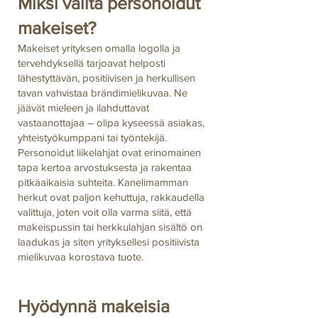
Miksi valita personoidut
makeiset?
Makeiset yrityksen omalla logolla ja
tervehdyksellä tarjoavat helposti
lähestyttävän, positiivisen ja herkullisen
tavan vahvistaa brändimielikuvaa. Ne
jäävät mieleen ja ilahduttavat
vastaanottajaa – olipa kyseessä asiakas,
yhteistyökumppani tai työntekijä.
Personoidut liikelahjat ovat erinomainen
tapa kertoa arvostuksesta ja rakentaa
pitkäaikaisia suhteita. Kanelimamman
herkut ovat paljon kehuttuja, rakkaudella
valittuja, joten voit olla varma siitä, että
makeispussin tai herkkulahjan sisältö on
laadukas ja siten yrityksellesi positiivista
mielikuvaa korostava tuote.
Hyödynnä makeisia