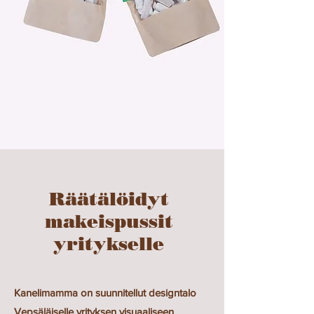
Räätälöidyt
makeispussit
yritykselle
Kanelimamma on suunnitellut designtalo
Vepsäläiselle yrityksen visuaaliseen