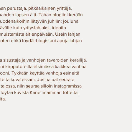
 perustaja, pitkäaikainen yrittäjä,
 kahden lapsen äiti. Tähän blogiini kerään
uodenaikoihin liittyviin juhliin: jouluna
ävälle kuin yrityslahjaksi, ideoita
a muistamista äitienpäivään. Usein lahjan
oten ehkä löydät blogistani apuja lahjan
 sisustaja ja vanhojen tavaroiden keräilijä.
eni kirpputoreilla etsimässä kaikkea vanhaa
looni. Tykkään käyttää vanhoja esineitä
ita kuvatessani. Jos haluat seurata
talossa, niin seuraa silloin instagramissa
a löytää kuvista Kanelimamman toffeita,
ita.