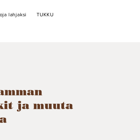
ja lahjaksi
TUKKU
mamman
kit ja muuta
a