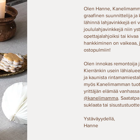
Olen Hanne, Kanelimamman
graafinen suunnittelija ja
lähinnä lahjavinkkejä eri v
joululahjavinkkejä niin yst
opettajalahjoiksi tai kiva
hankkiminen on vaikeaa, j
ostopulmiin!
Olen innokas remontoija ja
Kierränkin usein lähialue
ja kaunista rintamamiesta
myös Kanelimamman tuotte
yrittäjän elämää vanhassa 
@kanelimamma
. Saatatp
suklaata tai sisustustuotte
Ystäväyydellä,
Hanne