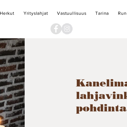
Herkut
Yrityslahjat
Vastuullisuus
Tarina
Runo
Kaneli
lahjavin
pohdinta